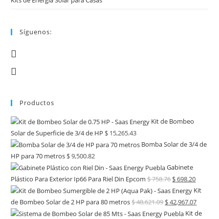
Kits de Energía Solar para Casas
Síguenos:
Productos
Kit de Bombeo
Solar de Superficie de 3/4 de HP
$
15,265.43
Bomba Solar de 3/4 de
HP para 70 metros
$
9,500.82
Gabinete
Plástico Para Exterior Ip66 Para Riel Din Epcom
$
758.76
$
698.20
Kit
de Bombeo Solar de 2 HP para 80 metros
$
48,621.09
$
42,967.07
Kit de