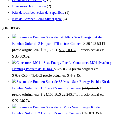
Inversores de Corriente
(2)
Kits de Bombeo Solar de Superficie
(1)
Kits de Bombeo Solar Sumergible
(6)
¡OFERTAS!
Kit de
Bombeo Solar de 2 HP para 170 metros Connera
$
36,173.50
El
precio original era: $ 36,173.50.
$
35,589.52
El precio actual es:
$ 35,589.52.
Conectores MC4 (Macho y
Hembra) Paquete de 10 pza.
$
639.05
El precio original era:
$ 639.05.
$
449.45
El precio actual es: $ 449.45.
Kit de
Bombeo Solar de 1 HP para 85 metros Connera
$
24,105.56
El
precio original era: $ 24,105.56.
$
22,246.74
El precio actual es:
$ 22,246.74.
Kit de
Bombeo Solar de 2 HP para 55 metros Connera
$
36,071.45
El