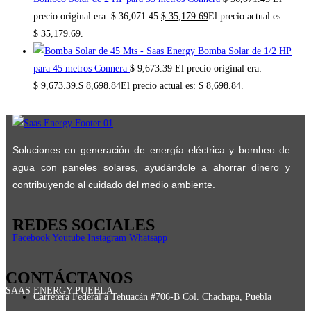
precio original era: $ 36,071.45.
$
35,179.69
El precio actual es:
$ 35,179.69.
Bomba Solar de 1/2 HP
para 45 metros Connera
$
9,673.39
El precio original era:
$ 9,673.39.
$
8,698.84
El precio actual es: $ 8,698.84.
Soluciones en generación de energía eléctrica y bombeo de
agua con paneles solares, ayudándole a ahorrar dinero y
contribuyendo al cuidado del medio ambiente.
REDES SOCIALES
Facebook
Youtube
Instagram
Whatsapp
CONTÁCTANOS
SAAS ENERGY PUEBLA
Carretera Federal a Tehuacán #706-B Col. Chachapa, Puebla