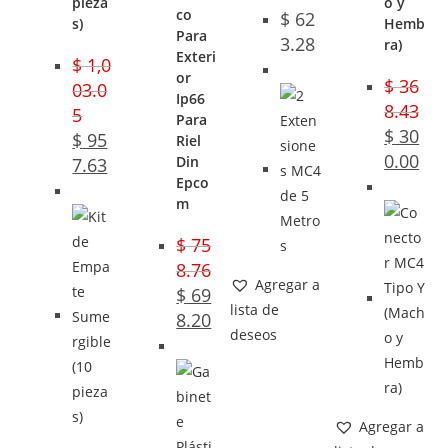
pieza
o y
co
$
62
s)
Hemb
Para
3.28
ra)
Exteri
$
1,0
or
$
36
03.0
Ip66
8.43
5
Para
$
30
$
95
Riel
0.00
Din
7.63
Epco
m
$
75
8.76
Agregar a
$
69
lista de
8.20
deseos
Agregar a