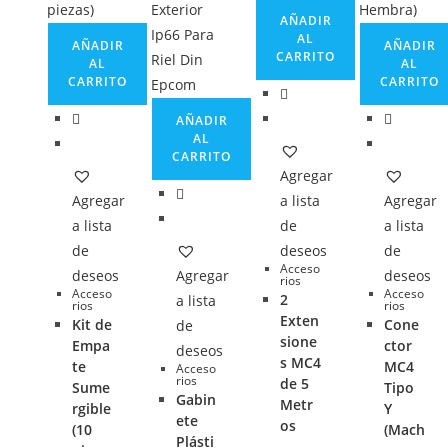
AÑADIR
AL
AÑADIR
AÑADIR
CARRITO
AL
AL
CARRITO
CARRITO
AÑADIR
AL
CARRITO
Agregar
Agregar
a lista
Agregar
a lista
de
a lista
de
deseos
de
Acceso
deseos
Agregar
deseos
rios
Acceso
Acceso
2
a lista
rios
rios
Exten
Kit de
Cone
de
sione
Empa
ctor
deseos
s MC4
te
MC4
Acceso
rios
de 5
Sume
Tipo
Gabin
Metr
rgible
Y
ete
os
(10
(Mach
Plásti