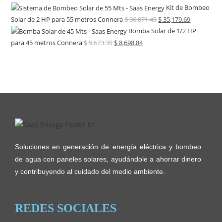
Kit de Bombeo
Solar de 2 HP para 55 metros Connera
$
36,071.45
$
35,179.69
Bomba Solar de 1/2 HP
para 45 metros Connera
$
9,673.39
$
8,698.84
Soluciones en generación de energía eléctrica y bombeo
de agua con paneles solares, ayudándole a ahorrar dinero
y contribuyendo al cuidado del medio ambiente.
REDES SOCIALES