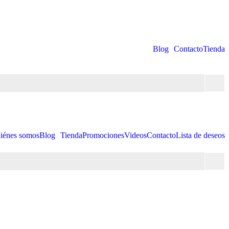
Blog
Contacto
Tienda
iénes somos
Blog
Tienda
Promociones
Videos
Contacto
Lista de deseos