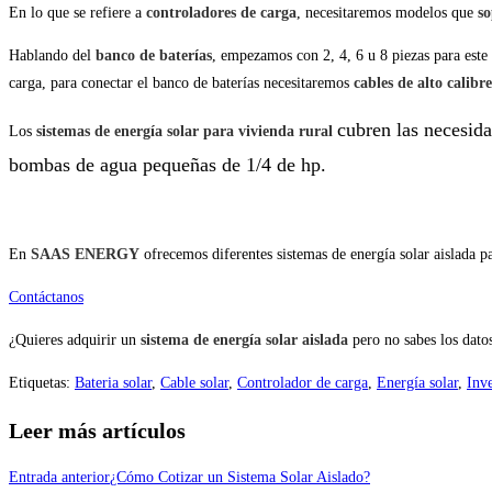
En lo que se refiere a
controladores de carga
, necesitaremos modelos que
so
Hablando del
banco de baterías
, empezamos con 2, 4, 6 u 8 piezas para este 
carga, para conectar el banco de baterías necesitaremos
cables de alto calibre
cubren las necesida
Los
sistemas de energía solar para vivienda rural
bombas de agua pequeñas de 1/4 de hp.
En
SAAS ENERGY
ofrecemos diferentes sistemas de energía solar aislada p
Contáctanos
¿Quieres adquirir un
sistema de energía solar aislada
pero no sabes los datos
Etiquetas
:
Bateria solar
,
Cable solar
,
Controlador de carga
,
Energía solar
,
Inve
Leer más artículos
Entrada anterior
¿Cómo Cotizar un Sistema Solar Aislado?