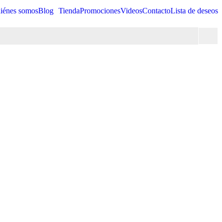
iénes somos
Blog
Tienda
Promociones
Videos
Contacto
Lista de deseos