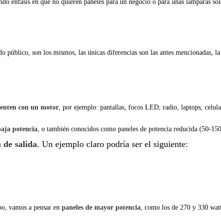
endo énfasis en que no quieren paneles para un negocio o para unas lámparas sola
público, son los mismos, las únicas diferencias son las antes mencionadas, la p
cuenten con un motor
, por ejemplo: pantallas, focos LED, radio, laptops, celul
baja potencia
, o también conocidos como paneles de potencia reducida (50-15
 de salida
. Un ejemplo claro podría ser el siguiente:
mpo, vamos a pensar en
paneles de mayor potencia
, como los de 270 y 330 watt