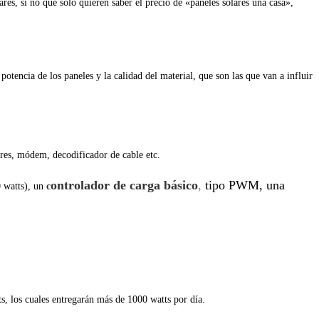
res, si no que solo quieren saber el precio de «paneles solares una casa»,
otencia de los paneles y la calidad del material, que son las que van a influir
ares, módem, decodificador de cable etc.
ontrolador de carga
básico
,
tipo PWM, una
0 watts), un
c
s, los cuales entregarán más de 1000 watts por día.