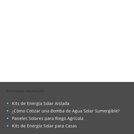
Entradas recientes
Kits de Energía Solar Aislada
¿Cómo Cotizar una Bomba de Agua Solar Sumergible?
Paneles Solares para Riego Agrícola
Kits de Energía Solar para Casas