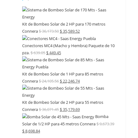
Kit de Bombeo Solar de 2 HP para 170 metros
Connera
$
36,173.50
$
35,589.52
Conectores MC4 (Macho y Hembra) Paquete de 10
pza.
$
639.05
$
449.45
Kit de Bombeo Solar de 1 HP para 85 metros
Connera
$
24,105.56
$
22,246.74
Kit de Bombeo Solar de 2 HP para 55 metros
Connera
$
36,071.45
$
35,179.69
Bomba
Solar de 1/2 HP para 45 metros Connera
$
9,673.39
$
8,698.84