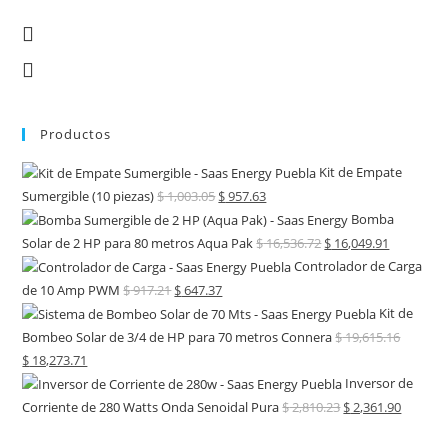
Productos
Kit de Empate
Sumergible (10 piezas)
$
1,003.05
$
957.63
Bomba
Solar de 2 HP para 80 metros Aqua Pak
$
16,536.72
$
16,049.91
Controlador de Carga
de 10 Amp PWM
$
917.21
$
647.37
Kit de
Bombeo Solar de 3/4 de HP para 70 metros Connera
$
19,615.16
$
18,273.71
Inversor de
Corriente de 280 Watts Onda Senoidal Pura
$
2,810.23
$
2,361.90