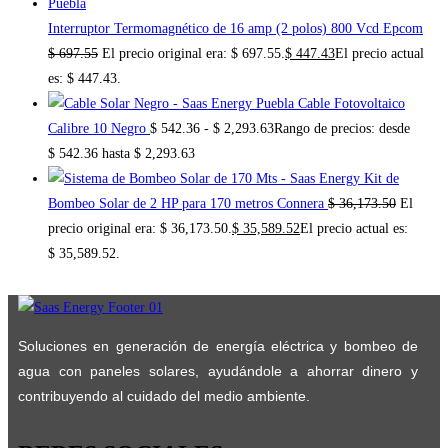
Interruptor Termomagnético de 16 amp (2 polos) 800 Vcd Epcom
$
697.55
El precio original era: $ 697.55.
$
447.43
El precio actual
es: $ 447.43.
Cable Fotovoltaico
Calibre 10 Negro
$
542.36
-
$
2,293.63
Rango de precios: desde
$ 542.36 hasta $ 2,293.63
Kit de
Bombeo Solar de 2 HP para 170 metros Connera
$
36,173.50
El
precio original era: $ 36,173.50.
$
35,589.52
El precio actual es:
$ 35,589.52.
Soluciones en generación de energía eléctrica y bombeo de
agua con paneles solares, ayudándole a ahorrar dinero y
contribuyendo al cuidado del medio ambiente.