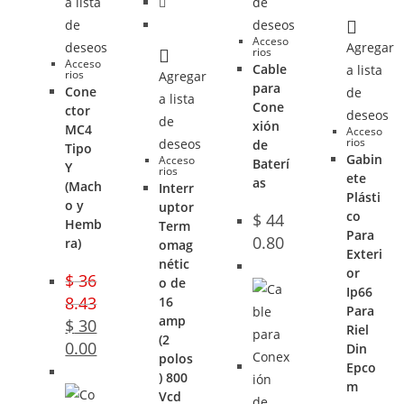
a lista
de
de
deseos
Acceso
deseos
Agregar
rios
Acceso
Cable
a lista
rios
Agregar
para
Cone
de
a lista
Cone
ctor
deseos
de
xión
MC4
Acceso
rios
deseos
de
Tipo
Gabin
Acceso
Baterí
Y
rios
ete
as
(Mach
Interr
Plásti
o y
uptor
co
$
44
Hemb
Term
Para
0.80
ra)
omag
Exteri
nétic
or
$
36
o de
Ip66
8.43
16
Para
amp
$
30
Riel
(2
0.00
Din
polos
Epco
) 800
m
Vcd