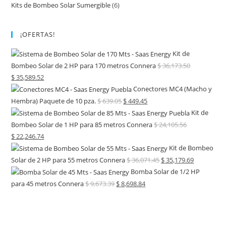
Kits de Bombeo Solar Sumergible
(6)
¡OFERTAS!
Kit de
Bombeo Solar de 2 HP para 170 metros Connera
$
36,173.50
$
35,589.52
Conectores MC4 (Macho y
Hembra) Paquete de 10 pza.
$
639.05
$
449.45
Kit de
Bombeo Solar de 1 HP para 85 metros Connera
$
24,105.56
$
22,246.74
Kit de Bombeo
Solar de 2 HP para 55 metros Connera
$
36,071.45
$
35,179.69
Bomba Solar de 1/2 HP
para 45 metros Connera
$
9,673.39
$
8,698.84