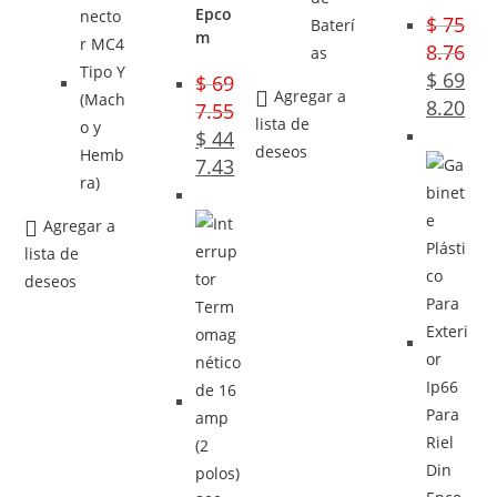
Epco
$
75
m
8.76
$
69
$
69
Agregar a
8.20
7.55
lista de
$
44
deseos
7.43
Agregar a
lista de
deseos