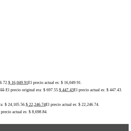
36.72.
$
16,049.91
El precio actual es: $ 16,049.91.
.55
El precio original era: $ 697.55.
$
447.43
El precio actual es: $ 447.43.
ra: $ 24,105.56.
$
22,246.74
El precio actual es: $ 22,246.74.
 precio actual es: $ 8,698.84.