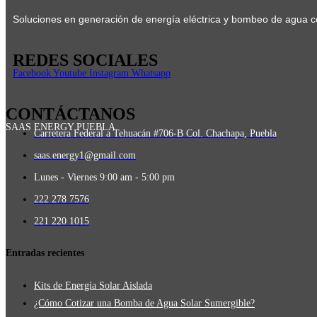
Soluciones en generación de energía eléctrica y bombeo de agua co
REDES SOCIALES
Facebook
Youtube
Instagram
Whatsapp
CONTÁCTANOS
SAAS ENERGY PUEBLA
Carretera Federal a Tehuacán #706-B Col. Chachapa, Puebla
saas.energy1@gmail.com
Lunes - Viernes 9:00 am - 5:00 pm
222 278 7576
221 220 1015
Entradas recientes
Kits de Energía Solar Aislada
¿Cómo Cotizar una Bomba de Agua Solar Sumergible?