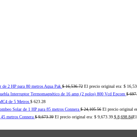
 de 2 HP para 80 metros Aqua Pak
$
16,536.72
El precio original era: $ 16,5
Interruptor Termomagnético de 16 amp (2 polos) 800 Vcd Epcom
$
697
 MC4 de 5 Metros
$
623.28
Bombeo Solar de 1 HP para 85 metros Connera
$
24,105.56
El precio original e
 45 metros Connera
$
9,673.39
El precio original era: $ 9,673.39.
$
8,698.84
El