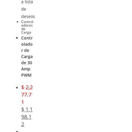
a lista
de
deseos
Control
adores
de
Carga
Contr
olado
r de
Carga
de 30
Amp
PWM
$
2,2
77.7
1
$
1,1
98.1
2