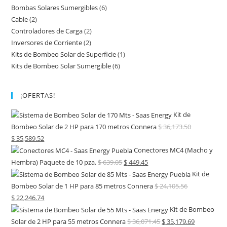
Bombas Solares Sumergibles
(6)
Cable
(2)
Controladores de Carga
(2)
Inversores de Corriente
(2)
Kits de Bombeo Solar de Superficie
(1)
Kits de Bombeo Solar Sumergible
(6)
¡OFERTAS!
Kit de
Bombeo Solar de 2 HP para 170 metros Connera
$
36,173.50
$
35,589.52
Conectores MC4 (Macho y
Hembra) Paquete de 10 pza.
$
639.05
$
449.45
Kit de
Bombeo Solar de 1 HP para 85 metros Connera
$
24,105.56
$
22,246.74
Kit de Bombeo
Solar de 2 HP para 55 metros Connera
$
36,071.45
$
35,179.69