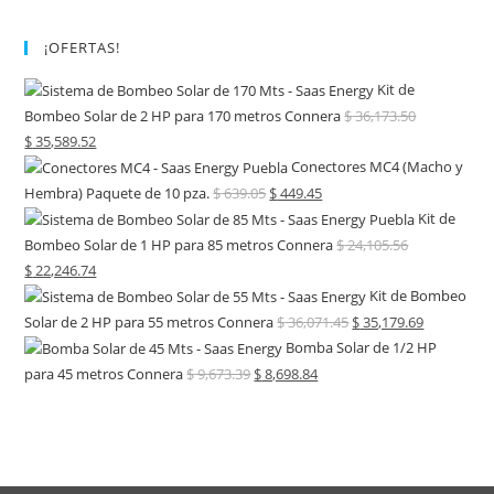
¡OFERTAS!
Kit de
Bombeo Solar de 2 HP para 170 metros Connera
$
36,173.50
$
35,589.52
Conectores MC4 (Macho y
Hembra) Paquete de 10 pza.
$
639.05
$
449.45
Kit de
Bombeo Solar de 1 HP para 85 metros Connera
$
24,105.56
$
22,246.74
Kit de Bombeo
Solar de 2 HP para 55 metros Connera
$
36,071.45
$
35,179.69
Bomba Solar de 1/2 HP
para 45 metros Connera
$
9,673.39
$
8,698.84