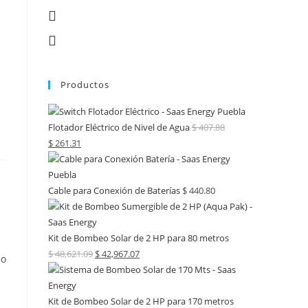
Productos
Flotador Eléctrico de Nivel de Agua
$
407.88
$
261.31
Cable para Conexión de Baterías
$
440.80
Kit de Bombeo Solar de 2 HP para 80 metros
$
48,621.09
$
42,967.07
lo
Kit de Bombeo Solar de 2 HP para 170 metros