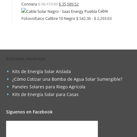
Connera
$
36,173.50
$
35,589.52
Cable
Fotovoltaico Calibre 10 Negro
$
542.36
-
$
2,293.63
Entradas recientes
Kits de Energía Solar Aislada
¿Cómo Cotizar una Bomba de Agua Solar Sumergible?
Paneles Solares para Riego Agrícola
Kits de Energía Solar para Casas
Síguenos en Facebook